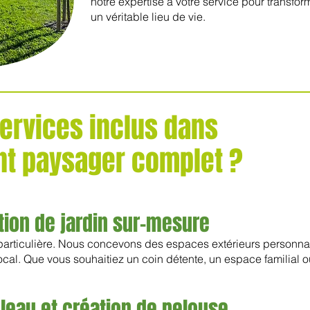
notre expertise à votre service pour transfor
un véritable lieu de vie.
services inclus dans
t paysager complet ?
tion de jardin sur-mesure
 particulière. Nous concevons des espaces extérieurs personn
 local. Que vous souhaitiez un coin détente, un espace familial 
leau et création de pelouse